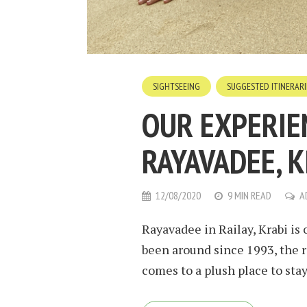
SIGHTSEEING
SUGGESTED ITINERARI
OUR EXPERIE
RAYAVADEE, K
12/08/2020
9 MIN READ
A
Rayavadee in Railay, Krabi is 
been around since 1993, the r
comes to a plush place to stay