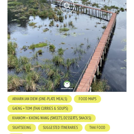
ARHARN JAN DIEW (ONE-PLATE MEALS)
FOOD MAPS
GAENG + TOM (THAI CURRIES & SOUPS)
KHANOM + KHONG WANG (SWEETS, DESSERTS, SNACKS)
SIGHTSEEING
SUGGESTED ITINERARIES
THAI FOOD