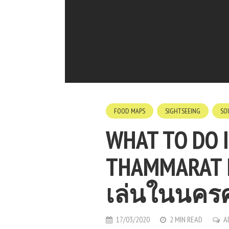
FOOD MAPS
SIGHTSEEING
SO
WHAT TO DO 
THAMMARAT IN
เล่นในนคร
17/03/2020
2 MIN READ
A