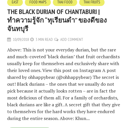
EAST
FOOD MAPS
THAI FOOD
THAI FRUITS
THE BLACK DURIAN OF CHANTABURI |
ทำความรู้จัก “ทุเรียนดำ” ของดีของ
จันทบุรี
10/09/2018
3 MIN READ
ADD COMMENT
Above: This is not your everyday durian, but the rare
and much-coveted ‘black durian’ that fruit orchardists
usually keep for themselves and exclusively share with
their loved ones. View this post on Instagram A post
shared by ohhappybear (@ohhappybear) The secret is
out! Black durians – the ones that we usually do not
pick because it actually looks rotten – are in fact the
most delicious of them all. For a family of orchardists,
black durians are like a gift. A secret gift that they give
to themselves for the hard works they have endured
during the entire season. Above: Khun...