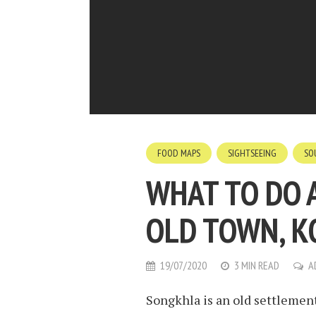
FOOD MAPS
SIGHTSEEING
SO
WHAT TO DO 
OLD TOWN, KO
19/07/2020
3 MIN READ
A
Songkhla is an old settlemen