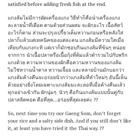
satisfied before adding fresh fish at the end.
แกงส้มไม่มีการผัดเครื่องแกง วิธีทำก็คือนำเครื่องแกง
ละลายน้ำที่เดือด ตามด้วยส่วนผสม จะผักอะไร เนื้อสัตว์
อะไรก็ตาม ส่วนจะปรุงเปรี้ยวเค็มหวานก่อนหรือหลังใส่
ปลาก็แล้วแต่เทคนิคของแต่ละคน แกงส้มมีความใสเมื่อ
เทียบกับแกงกะทิ แต่เราก็มักชอบกินแกงส้มที่ข้นๆ หน่อย
จากการ นำเนื้อปลาหรือเนื้อกุ้งที่ต้มแล้วตำรวมไปกับพริก
แกงด้วย ความหวานของผักคือความหวานของแกงส้ม
ไม่ใช่หวานน้ำตาล หวานเจี้อย และหลายบ้านมักบอกว่า
แกงส้มค้างคืนจะอร่อยนัวกว่าแกงส้มที่ทำใหม่ๆ อันนี้เห็น
ด้วยอย่างยิ่งโดยเฉพาะแกงส้มมะละลอที่เมื่อค้างคืนแล้ว
ทุกอย่างเข้ากัน ผักนุ่มๆ นัวๆ คือกินแกงส้มแบบนั้นคู่กับ
ปลาสลิดทอด คือที่สุด…อร่อยที่สุดเลยค่ะ ??
So, next time you try our Gaeng Som, don’t forget
your rice and a salty side dish. And if you still don’t like
it, at least you have tried it the Thai way. ??