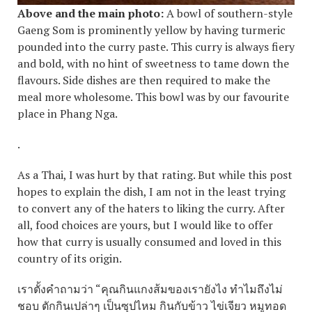
Above and the main photo:
A bowl of southern-style
Gaeng Som is prominently yellow by having turmeric
pounded into the curry paste. This curry is always fiery
and bold, with no hint of sweetness to tame down the
flavours. Side dishes are then required to make the
meal more wholesome. This bowl was by our favourite
place in Phang Nga.
.
As a Thai, I was hurt by that rating. But while this post
hopes to explain the dish, I am not in the least trying
to convert any of the haters to liking the curry. After
all, food choices are yours, but I would like to offer
how that curry is usually consumed and loved in this
country of its origin.
เราตั้งคำถามว่า
“
คุณกินแกงส้มของเรายังไง ทำไมถึงไม่
ชอบ ตักกินเปล่าๆ เป็นซุปไหม กินกับข้าว ไข่เจียว หมูทอด