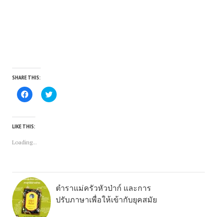
SHARE THIS:
Click
Click
to
to
share
share
on
on
Facebook
Twitter
(Opens
(Opens
LIKE THIS:
in
in
new
new
Loading...
window)
window)
ตำราแม่ครัวหัวป่าก์ และการ
ปรับภาษาเพื่อให้เข้ากับยุคสมัย