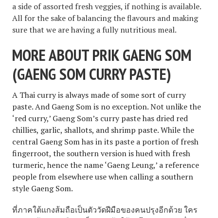
a side of assorted fresh veggies, if nothing is available.
All for the sake of balancing the flavours and making
sure that we are having a fully nutritious meal.
MORE ABOUT PRIK GAENG SOM
(GAENG SOM CURRY PASTE)
A Thai curry is always made of some sort of curry
paste. And Gaeng Som is no exception. Not unlike the
‘red curry,’ Gaeng Som’s curry paste has dried red
chillies, garlic, shallots, and shrimp paste. While the
central Gaeng Som has in its paste a portion of fresh
fingerroot, the southern version is hued with fresh
turmeric, hence the name ‘Gaeng Leung,’ a reference
people from elsewhere use when calling a southern
style Gaeng Som.
ที่ภาคใต้แกงส้มถือเป็นตัววัดฝีมือของคนปรุงอีกด้วย ใคร