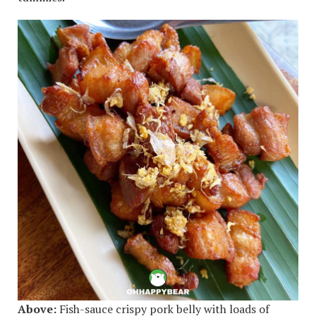
Above:
Fish-sauce crispy pork belly with loads of