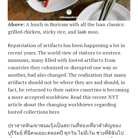
Above:
A lunch in Buriram with all the Isan classics:
grilled chicken, sticky rice, and laab moo.
Repatriation of artifacts has been happening a lot in
recent years. The world view of visitors to western
museums, many filled with looted artifacts from
countries they colonized or disrupted one way or
another, had also changed. The realization that many
artifacts should not be where they are and should, in
fact, be returned to their native countries is becoming
a more accepted worldview. Read this recent NYT
article about the changing worldviews regarding
looted collections here.
ปราสาทหินเขาพนมรุ้งเป็นสถานที่ท่องเที่ยวสำคัญของ
บุรีรัมย์ ที่นี่คนเยอะตลอดปี ทุกวัน ไม่มีเว้น ช่วงที่ดิฉันไป