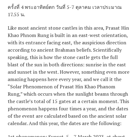
ครั้งที่ 4 พระอาทิตย์ตก วันที่ 5-7 ตุลาคม เวลาประมาณ
17.55 น.
Like most ancient stone castles in this area, Prasat Hin
Khao Phnom Rung is built in an east-west orientation,
with its entrance facing east, the auspicious direction
according to ancient Brahman beliefs. Scientifically
speaking, this is how the stone castle gets the full
blast of the sun in both directions: sunrise in the east
and sunset in the west. However, something even more
amazing happens here every year, and we call it the
“Solar Phenomenon of Prasat Hin Khao Phanom
Rung,” which occurs when the sunlight beams through
the castle’s total of 15 gates at a certain moment. This
phenomenon happens four times a year, and the dates
of the event are calculated based on the ancient solar
calendar. And this year, the dates are the following:
1st phenomenon: Sunset, 5 – 7 March 2023, at about