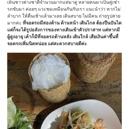
เห็นชาวต่างชาติจำนวนมากแห่มาดู หลายคนมาเป็นคู่เช่า
รถขับมา ค่อยๆ แวะชมเหมือนกันกับเรา แนะนำว่า หากไม่
ลำบาก ให้ตื่นเช้าแล้วมาเลย เดินสบาย ไม่มีคน ถ่ายรูปสวย
มากค่ะ
ที่จอดรถมีสองด้าน ด้านหน้า เดินไกล ต้องปีนบันได
แต่ก็จะได้รูปอลังการของทางเดินเข้าตัวปราสาท แต่หากมี
ผู้สูงอายุ เค้าก็มีที่จอดรถด้านหลัง เดินใกล้ เสียเงินค่าขึ้นที่
จอดรถเพิ่มนิดหน่อย แต่สะดวกสบายดีค่ะ