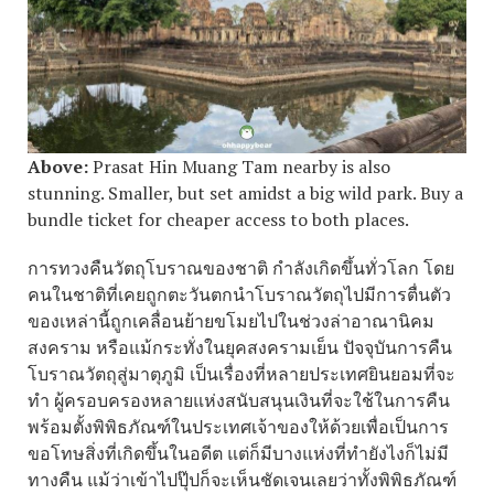
Above:
Prasat Hin Muang Tam nearby is also
stunning. Smaller, but set amidst a big wild park. Buy a
bundle ticket for cheaper access to both places.
การทวงคืนวัตถุโบราณของชาติ กำลังเกิดขึ้นทั่วโลก โดย
คนในชาติที่เคยถูกตะวันตกนำโบราณวัตถุไปมีการตื่นตัว
ของเหล่านี้ถูกเคลื่อนย้ายขโมยไปในช่วงล่าอาณานิคม
สงคราม หรือแม้กระทั่งในยุคสงครามเย็น ปัจจุบันการคืน
โบราณวัตถุสู่มาตุภูมิ เป็นเรื่องที่หลายประเทศยินยอมที่จะ
ทำ ผู้ครอบครองหลายแห่งสนับสนุนเงินที่จะใช้ในการคืน
พร้อมตั้งพิพิธภัณฑ์ในประเทศเจ้าของให้ด้วยเพื่อเป็นการ
ขอโทษสิ่งที่เกิดขึ้นในอดีต แต่ก็มีบางแห่งที่ทำยังไงก็ไม่มี
ทางคืน แม้ว่าเข้าไปปุ๊ปก็จะเห็นชัดเจนเลยว่าทั้งพิพิธภัณฑ์