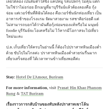
เลยได้ลอง เป็นส้มตำใส่ขิง แคปหมู รสแปลกๆ ไม่คุ้น แต่ก็
ไม่ใช่ว่าไม่อร่อย อีกเมนูที่มาบุรีรัมย์แล้วต้องลองคือ กุ้ง
จ่อม แต่เวอร์ชั่นที่ดิฉันได้ลอง คือเวอร์ชั่นนักท่องเที่ยว เป็น
อาหารเช้าของโรงแรม จัดมาสวยงาม รสชาติอร่อยดี แต่
ไม่สามารถบอกได้ว่ามันคือกุ้งจ่อมของแท้หรือไม่ มนุษย์
foodie บุรีรัมย์จะโอเคหรือไม่ ไว้หากมีโอกาสจะไปเที่ยว
ใหม่นะคะ
ป.ล. เก็บเที่ยวให้ครบในย่านนี้ ก็ต้องไปปราสาทหินเมืองต่ำ
ด้วย ขับไปไม่ไกลค่ะ ปราสาทหินเมืองต่ำสวยร่มรื่นมาก
เที่ยวเสร็จสองที่ ได้เวลาทานข้าวเที่ยงพอดีค่ะ
Stay:
Hotel De L’Amour, Buriram
For more information
, visit
Prasat Hin Khao Phanom
Rung
&
TAT Buriram
เรื่องราวการกลับบ้านของทับหลังปราสาทเขาโล้น