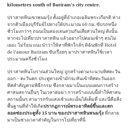
kilometres south of Buriram’s city centre.
ปราสาทหินเขาพนมรุ้ง ตั้งอยู่ที่อำเภอเฉลิมพระเกียรติ ห่าง
จากตัวเมืองบุรีรัมย์ไปทางใต้ประมาณ 60 กม. ขับรถหนึ่ง
ชั่วโมงกว่าๆ ถนนเป็นสองเลนสวนกันเสียส่วนใหญ่ ดังนั้น
หากจะไปเที่ยวปราสาทหิน แล้วอยากไปตอนเช้าๆ คนไม่
เยอะ ไม่ร้อน แนะนำว่าให้หาที่พักใกล้ๆ ดิฉันพักที่ Hotel
de l’amour Buriram ขับเรื่อยๆ มาปราสาทหินใช้เวลา
ประมาณครึ่งชั่วโมง
ปราสาทหินโบราณส่วนใหญ่ ถูกสร้างตามระนาบทิศตะวัน
ออก – ตะวันตก ประตูทางเข้ามักจะหันเข้าทิศตะวันออก
ทิศสำคัญตามพิธีกรรม ซึ่งกลายมาเป็นแบบแผนการสร้าง
ศาสนสถานอื่นๆ ในเวลาต่อมา การสร้างแบบนี้ทำให้ศาสน
สถานนั้นๆ สามารถรับแสงเช้าและเย็นได้เต็มที่ และนี่คือสิ่ง
พื้นฐานที่ทำให้เกิด
ปรากฏการณ์พระอาทิตย์ขึ้นและตก
ลอดช่องประตูทั้ง 15 บาน ของปราสาทหินพนมรุ้ง
ที่กลาย
มาเป็นช่วงเวลาสำคัญในการไปเที่ยวที่นี่