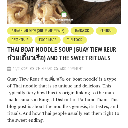
ARHARN JAN DIEW (ONE-PLATE MEALS)
BANGKOK
CENTRAL
ESSENTIALS
FOOD MAPS
THAI FOOD
THAI BOAT NOODLE SOUP (GUAY TIEW REUR
ก๋วยเตี๋ยวเรือ) AND THE SWEET RITUALS
10/01/2021
7 MIN READ
ADD COMMENT
Guay Tiew Reur ก๋วยเตี๋ยวเรือ or 'boat noodle' is a type
of Thai noodle that is so unique and delicious. This
typically fiery bowl has its origin linking to the man-
made canals in Rangsit District of Pathum Thani. This
blog post is about the noodle's genesis, its tastes, and
rituals. And how Thai people usually eat them right to
the sweet ending.