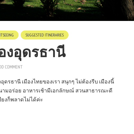
HTSEEING
SUGGESTED ITINERARIES
มืองอุดรธานี
DD COMMENT
วอุดรธานี เมืองไทยของเรา สนุกๆ ไม่ต้องรีบ เมืองนี้
นามอร่อย อาหารเช้ามีเอกลักษณ์ สวนสาธารณะดี
ยงก็พลาดไม่ได้ค่ะ