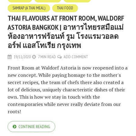
SAMRAP (A THAI MEAL)
THAI FOOD
THAI FLAVOURS AT FRONT ROOM, WALDORF
ASTORIA BANGKOK | อาหารไทยรสมือแม่
ห้องอาหารฟร้อนท์ รูม โรงแรมวอลด
อร์ฟ แอสโทเรีย กรุงเทพ
19/11/2020
7 MIN READ
ADD COMMENT
Front Room at Waldorf Astoria is now reopened into a
new concept. While paying homage to the mother's
secret recipes, the team of chefs there also created a
lot of delicious, uniquely characteristic dishes of their
own. This is how we stay in touch with the
contemporaries while never really deviate from our
roots!
CONTINUE READING