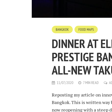
BANGKOK
FOOD MAPS
DINNER AT E
PRESTIGE BA
ALL-NEW TA
11/07/2020
7 MIN READ
A
Reposting my article on inno
Bangkok. This is written way 
now reopening with a steep di