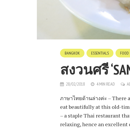
BANGKOK
ESSENTIALS
FOOD 
สงวนศรี ‘SA
28/02/2018
4 MIN READ
A
ภาษาไทยด้านล่างค่ะ – There ar
eat beautifully at this old-ti
– a staple Thai restaurant th
relaxing, hence an excellent 