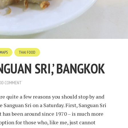
MAPS
THAI FOOD
NGUAN SRI,’ BANGKOK
DD COMMENT
e quite a few reasons you should stop by and
me Sanguan Sri on a Saturday. First, Sanguan Sri
at has been around since 1970 – is much more
option for those who, like me, just cannot