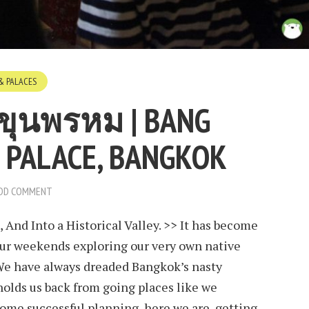
& PALACES
งขุนพรหม | BANG
 PALACE, BANGKOK
DD COMMENT
And Into a Historical Valley. >> It has become
our weekends exploring our very own native
. We have always dreaded Bangkok’s nasty
 holds us back from going places like we
 some successful planning, here we are, getting