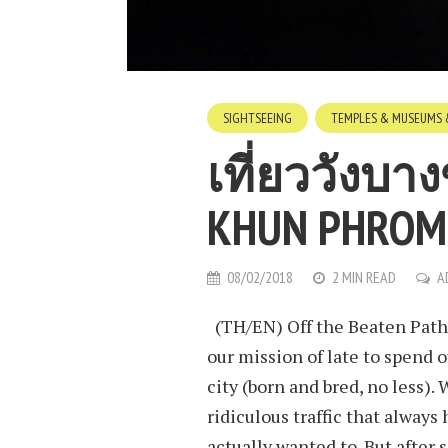
SIGHTSEEING
TEMPLES & MUSEUMS 
เที่ยววังบา
KHUN PHROM
08/02/2018
2 MIN READ
A
(TH/EN) Off the Beaten Path, 
our mission of late to spend 
city (born and bred, no less)
ridiculous traffic that always
actually wanted to. But after