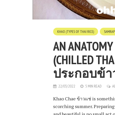
KHAO (TYPES OF THAI RICE)
SAMRAP 
AN ANATOMY 
(CHILLED THA
ประกอบข้า
22/03/2022
5 MIN READ
A
Khao Chae ข้าวแช่ is somethin
scorching summer. Preparing K
and beautiful is no small act 