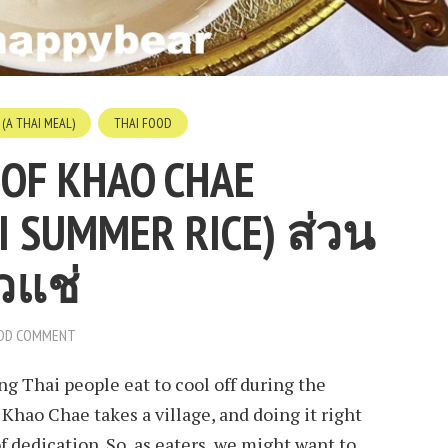
(A THAI MEAL)
THAI FOOD
OF KHAO CHAE
I SUMMER RICE) ส่วน
วแช่
DD COMMENT
g Thai people eat to cool off during the
hao Chae takes a village, and doing it right
of dedication. So, as eaters, we might want to