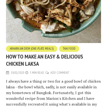
ARHARN JAN DIEW (ONE-PLATE MEALS)
THAI FOOD
HOW TO MAKE AN EASY & DELICIOUS
CHICKEN LAKSA
19/02/2020
3 MIN READ
ADD COMMENT
I always have a thing or two for a good bowl of chicken
laksa - the bowl which, sadly, is not easily available in
my hometown of Bangkok. Fortunately, I got this
wonderful recipe from Marion's Kitchen and I have
successfully recreated it using what's available in my