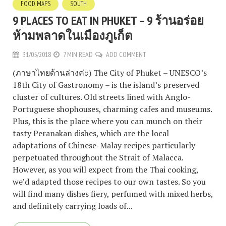
FOOD MAPS
SOUTH
9 PLACES TO EAT IN PHUKET – 9 ร้านอร่อย
ห้ามพลาดในเมืองภูเก็ต
31/05/2018
7 MIN READ
ADD COMMENT
(ภาษาไทยด้านล่างค่ะ) The City of Phuket – UNESCO’s
18th City of Gastronomy – is the island’s preserved
cluster of cultures. Old streets lined with Anglo-
Portuguese shophouses, charming cafes and museums.
Plus, this is the place where you can munch on their
tasty Peranakan dishes, which are the local
adaptations of Chinese-Malay recipes particularly
perpetuated throughout the Strait of Malacca.
However, as you will expect from the Thai cooking,
we’d adapted those recipes to our own tastes. So you
will find many dishes fiery, perfumed with mixed herbs,
and definitely carrying loads of...